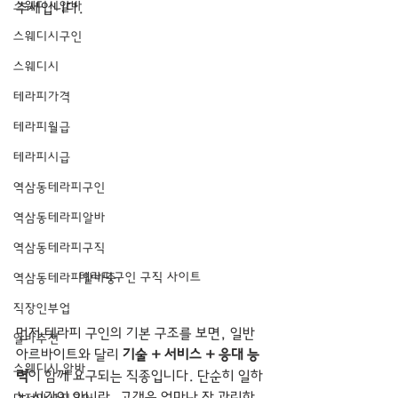
스웨디시알바
추세입니다. 
스웨디시구인
스웨디시
테라피가격
테라피월급
테라피시급
역삼동테라피구인
역삼동테라피알바
역삼동테라피구직
테라피구인 구직 사이트 
역삼동테라피알바중
직장인부업
먼저 테라피 구인의 기본 구조를 보면, 일반 
알바추천
아르바이트와 달리 
기술 + 서비스 + 응대 능
스웨디시 알바
력
이 함께 요구되는 직종입니다. 단순히 일하
는 시간이 아니라, 고객을 얼마나 잘 관리하