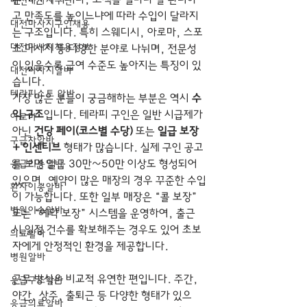
대전마사지구인
고 만족도를 높이느냐에 따라 수입이 달라지
대전마사지구인채용
는 구조입니다. 특히 스웨디시, 아로마, 스포
대전마사지채용정보
츠 마사지 등 다양한 분야로 나뉘며, 전문성
이 있을수록 급여 수준도 높아지는 특징이 있
대전마사지알바
습니다. 
테라피스트 알바
가장 많은 분들이 궁금해하는 부분은 역시 
수
익 구조
입니다. 테라피 구인은 일반 시급제가 
아로마
아닌 
건당 페이(코스별 수당)
 또는 
일급 보장 
구급차알바
+ 인센티브
 형태가 많습니다. 실제 구인 공고
응급이송알바
를 보면 일급 30만~50만 이상도 형성되어 
있으며, 예약이 많은 매장의 경우 꾸준한 수입
환자이송알바
이 가능합니다. 또한 일부 매장은 “콜 보장” 
병원이송알바
또는 “예약 보장” 시스템을 운영하여, 출근 
시 일정 건수를 확보해주는 경우도 있어 초보
의료알바
자에게 안정적인 환경을 제공합니다.
병원알바
근무 방식은 비교적 유연한 편입니다. 주간, 
응급구조알바
야간, 상주, 출퇴근 등 다양한 형태가 있으
응급의료알바