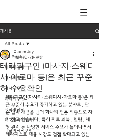
게시물
All Posts
Queen Jey
All Posts
4월 16일
2분 분량
테라피구인 (마사지·스웨디
테라피알바
시·아로마 등)은 최근 꾸준
마사지알바
히 수요확인
마사지구인
테라피구인(마사지·스웨디시·아로마 등)은 최
테라피구인
근 꾸준히 수요가 증가하고 있는 분야로, 단
태국마사지
순 알바 개념을 넘어 하나의 전문 직종으로 자
리 잡고 있습니다. 특히 피로 회복, 힐링, 체
태국마사지알바
형 관리 등 다양한 서비스 수요가 늘어나면서 
태국마사지구인
테라피스트 채용 시장도 점점 확대되고 있는 