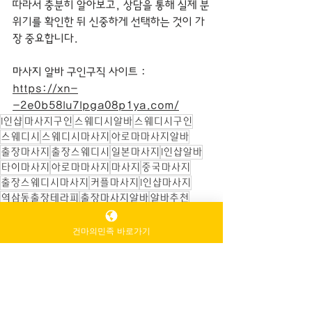
따라서 충분히 알아보고, 상담을 통해 실제 분
위기를 확인한 뒤 신중하게 선택하는 것이 가
장 중요합니다.
마사지 알바 구인구직 사이트 : 
https://xn-
-2e0b58lu7lpga08p1ya.com/
1인샵
마사지구인
스웨디시알바
스웨디시구인
스웨디시
스웨디시마사지
아로마마사지알바
출장마사지
출장스웨디시
일본마사지
1인샵알바
타이마사지
아로마마사지
마사지
중국마사지
출장스웨디시마사지
커플마사지
1인샵마사지
역삼동출장테라피
출장마사지알바
알바추천
야간알바
테라피알바
구인
여성알바추천
스웨디시 알바
테라피구인
대전마사지구인
건마의민족 바로가기
아로마마사지구인
테라피알바구인
테라피구인
테라피알바
마사지알바