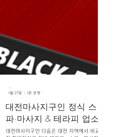
-
1월 27일
1분 분량
대전마사지구인 정식 스