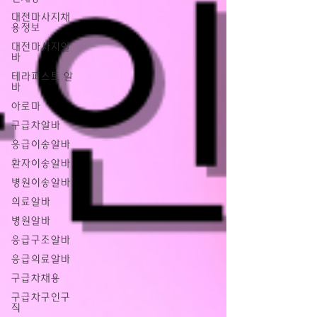
대전마사지채
용정보
대전마사지알
바
테라피스트 알
바
아로마
구급차알바
응급이송알바
환자이송알바
병원이송알바
의료알바
병원알바
응급구조알바
응급의료알바
구급차채용
구급차구인구
직