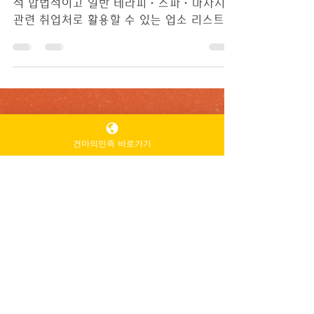
파·마사지 & 테라피 업소
대전마사지구인 다음은 대전 지역에서 비교
적 합법적이고 일반 테라피·스파·마사지
관련 취업처로 활용할 수 있는 업소 리스트입
니다. 아래 업소들은 네이버 지도·리뷰 기반
으로 마사지 ·테라피·웰니스 서비스를 제
공하는 곳으로 확인됩니다.대전마사지구인
건마의민족 바로가기
취업·알바 지원 전에는 사업자 등록 여부,
근로계약 조건, 근무환경 등을 개별 확인하시
길 권합니다. #마사지알바 #마사지채용정보
#마사지구인 #스웨디시채용 #스웨디시채용
정보 #테라피알바 #테라피구인 대전마사지
구인 구인구직 🧴 대전 정식 스파·마사지 &
테라피 업소 1. FussTherapy Daejeon 전신
테라피·마사지 전문점 비교적 리뷰 평점이
높고 정식 장소 운영 2. 에이스스파 유성구
봉명동 위치 스파샵 휴식·테라피 중심 서비