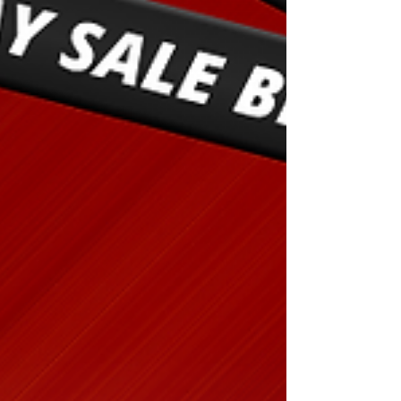
종일 근무 ❌ 3~5시간 단기 근무 가능 주
2~3일도 OK 👉 수업·본업 끝나고 남는 시
간만 활용 가능 테라피스트 알바 테라피스트
알바 일반 알바보다 수입 효율이 높다 시급
알바 대비 체감 수입 큼 건당 수입 구조라 짧
게 일해도 의미 있음 👉 “알바 하나 더 해야
하나?” 고민 줄어듦 테라피스트 알바 체력·
감정 소모가 상대적으로 적다 술·강요 없음
1:1 관리 중심 단순 반복 노동 아님 👉 장기 병
행해도 번아웃이 덜함 테라피스트 알바 경력
공백 없이 병행 가능 본업/학업 포기 없이 가
능 단기·방학·휴학 기간 활용 쉬움 👉 ‘잠
깐 해볼까’로 시작하기 좋음 테라피스트 알바
정리하면 직장인과 대학생이 테라피스트 알
바를 선호하는 이유는단순히 돈 때문이 아니
라, 생활 리듬