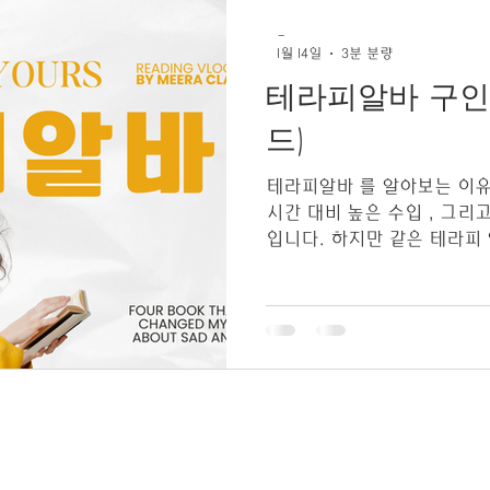
작 위주, 강한 기술보다 흐름
-
듬·안정감이 중요 그래서👉
1월 14일
3분 분량
도👉 짧은 교육 후 바로 시
테라피알바 구인
알바 스웨디시 알바 2. 여성
디시 는‘힘을 쓰는 마사지’
드)
능력 이 중요한 관리다. 이
한다. 말
테라피알바 를 알아보는 이유는 대부분 명확합니다. 짧은
시간 대비 높은 수입 , 그리
입니다. 하지만 같은 테라피
라 월 수입 차이는 수백만 원 이상 벌어질 수 있
순히 “시급이 높다”는 말만
때문에, 실제로 돈이 되는 
것이 중요합니다. 테라피알바 구인구직 1.
입 구조부터 이해해야 한다 
다릅니다. 대부분 건당 수익 
테라피알바 비용: 12만~25만
40%~60% (업소별 상이) 하
LIFE마사지
가라오케알바
테라피
임 15만 원 × 수익률 50% =