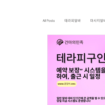
All Posts
테라피알바
마사지알
스웨디시알바
스웨디시구인
역삼동테라피알바
역삼동테라
대전마사지구인
대전마사지구
구급차알바
응급이송알바