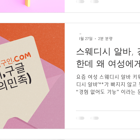
일반 아르바이트와 달리 기술 
께 요구되는 직종입니다. 단
고객을 얼마나 잘 관리하고 
입이 달라지는 구조입니다. 
-
츠 마사지 등 다양한 분야로
1월 27일
2분 분량
여 수준도 높아지는 특징이 
스웨디시 알바, 
금해하는 부분은 역시 수익 
반 시급제가 아닌 건당 페이(코스별 수
한데 왜 여성에
+ 인센티브 형태가 많습니다. 실제 구인 공고를 보면 일급
3
요즘 여성 스웨디시 알바 키워드를 검색하다 보면**‘스웨
디시 알바’**가 빠지지 않고
“경험 없어도 가능” 이라는 
까?그리고 왜 유독 여성들에
는 실제 여성 지원자들이 선
디시 알바가 주목받는 현실적
디시 알바 1. 경험 없어도 
알바는전문 자격증이나 장기
다. ✔ 대부분 매장에서 초보