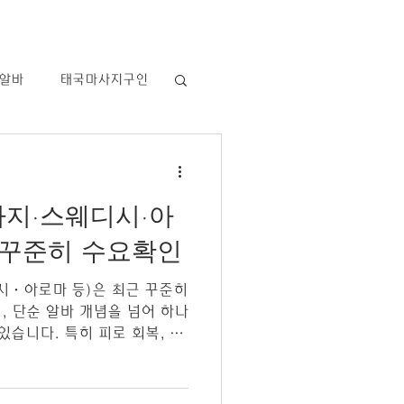
알바
태국마사지구인
역삼동테라피구인
사지·스웨디시·아
스웨디시 알바
 꾸준히 수요확인
·아로마 등)은 최근 꾸준히
 알바
아로마
, 단순 알바 개념을 넘어 하나
있습니다. 특히 피로 회복, 힐
서비스 수요가 늘어나면서 테라피
되고 있는 추세입니다. 테라피
피 구인의 기본 구조를 보면,