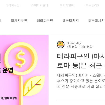
테라피구인
스웨디시알바
마사지알바
포트폴리오
바
마사지구인
테라피구인
태국마사지
태국마사지
스웨디시
테라피가격
테라피월급
테라피시급
Queen Jey
4월 16일
2분 분량
테라피구인 (마
피구직
역삼동테라피알바중
직장인부업
알바추천
로마 등)은 최근
테라피구인(마사지·스웨디시
인채용
대전마사지채용정보
대전마사지알바
테라피스트
수요가 증가하고 있는 분야로
의 전문 직종으로 자리 잡고 
링, 체형 관리 등 다양한 
환자이송알바
병원이송알바
스트 채용 시장도 점점 확대
구인 구직 사이트 먼저 테라