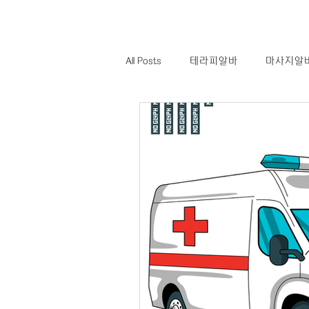
All Posts
테라피알바
마사지알
스웨디시알바
스웨디시구인
역삼동테라피알바
역삼동테라
대전마사지구인
대전마사지구
구급차알바
응급이송알바