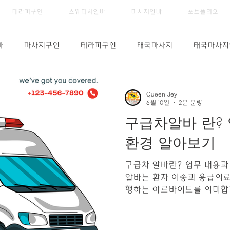
테라피구인
스웨디시알바
마사지알바
포트폴리오
바
마사지구인
테라피구인
태국마사지
태국마사지
스웨디시
테라피가격
테라피월급
테라피시급
Queen Jey
6월 10일
2분 분량
구급차알바 란?
피구직
역삼동테라피알바중
직장인부업
알바추천
환경 알아보기
구급차 알바란? 업무 내용과
인채용
대전마사지채용정보
대전마사지알바
테라피스트
알바는 환자 이송과 응급의료
행하는 아르바이트를 의미합
체나 의료기관에서 환자 이동
환자이송알바
병원이송알바
용하며, 병원 간 전원 이송이
원 등의 업무가 포함될 수 