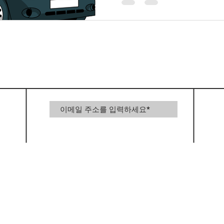
응급 상황과 밀접하게 관련되
르바이트와는 다른 책임감이 
전과 직결되는 업무가 많아 
체에 따라 지원 자격이 다를
바이트 구급차 알바의 주요 
LIFE마사지
가라오케알바
테라피
업무는 근무하는 기관과 직무
대표적인 업무는 다음과 같습
정리 및 청결 관리 의료 장비
©
접수 및 서류 전달 운행 준비
내 일반적으로 환자의
홈
가입하기
표
한
구