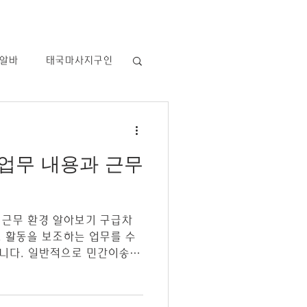
알바
태국마사지구인
역삼동테라피구인
 업무 내용과 근무
스웨디시 알바
 근무 환경 알아보기 구급차
 알바
아로마
 활동을 보조하는 업무를 수
니다. 일반적으로 민간이송업
을 지원하기 위해 인력을 채
나 외래 진료를 위한 이동 지
있습니다.구급차알바 구급차는