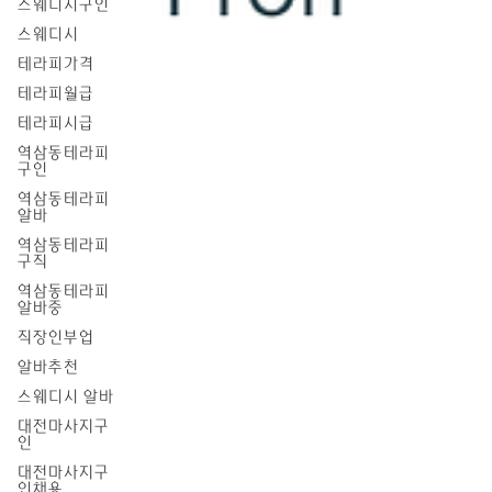
스웨디시구인
스웨디시
테라피가격
테라피월급
테라피시급
역삼동테라피
구인
역삼동테라피
알바
역삼동테라피
구직
역삼동테라피
알바중
직장인부업
알바추천
스웨디시 알바
대전마사지구
인
대전마사지구
인채용