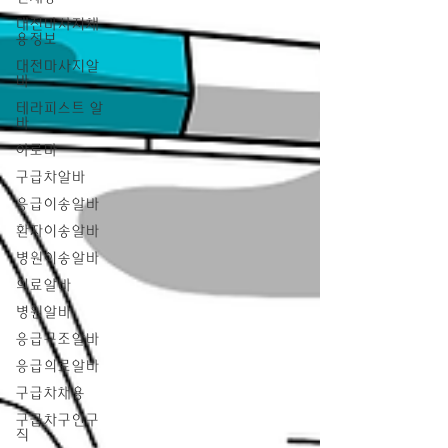
대전마사지채
용정보
대전마사지알
바
테라피스트 알
바
아로마
구급차알바
응급이송알바
환자이송알바
병원이송알바
의료알바
병원알바
응급구조알바
응급의료알바
구급차채용
구급차구인구
직